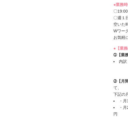
●業務
〇19:
〇週１
空いた
Wワー
お気軽
●【業
➀【業務
内訳
➁【月
て、
下記の
・月1
・月2
円