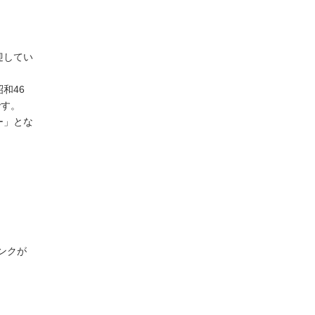
迎してい
和46
です。
ー」とな
ンクが