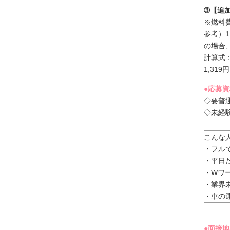
➂【追
※燃料費
参考）1
の場合、
計算式：使
1,319円
●応募
◇要普
◇未経
こんな
・フルで
・平日
・Wワー
・業界未
・車の
●面接地