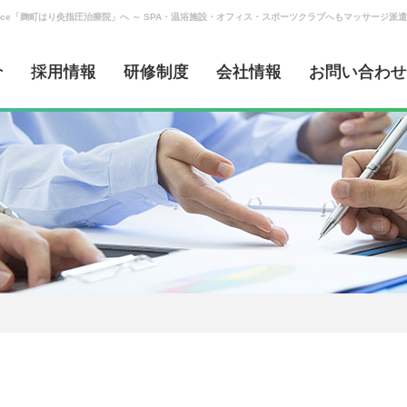
ervice「麹町はり灸指圧治療院」へ ～ SPA・温浴施設・オフィス・スポーツクラブへもマッサージ派遣
介
採用情報
研修制度
会社情報
お問い合わせ