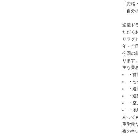
「資格
「自分
送迎ド
ただく
リラク
年・全
今回の
ります
主な業
・営
・セ
・送
・連
・空
・地
あって
重労働
夜の空