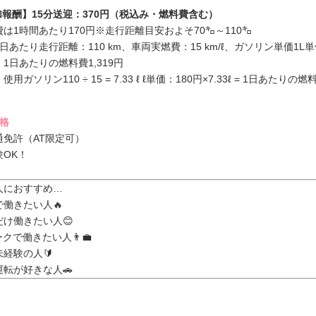
加報酬】15分送迎：370円（税込み・燃料費含む）
は1時間あたり170円※走行距離目安およそ70㌔～110㌔
日あたり走行距離：110 km、車両実燃費：15 km/ℓ、ガソリン単価1L単
1日あたりの燃料費1,319円
用ガソリン110 ÷ 15 = 7.33 ℓ ℓ単価：180円×7.33ℓ = 1日あたりの燃
資格
通免許（AT限定可）
験OK！
人におすすめ…
働きたい人🔥
だけ働きたい人😊
クで働きたい人👨‍💼
経験の人🔰
運転が好きな人🚗