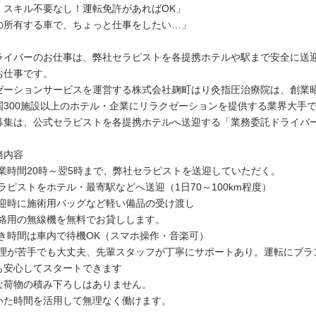
・スキル不要なし！運転免許があればOK」
の所有する車で、ちょっと仕事をしたい…」
ライバーのお仕事は、弊社セラピストを各提携ホテルや駅まで安全に送
お仕事です。
ゼーションサービスを運営する株式会社麹町はり灸指圧治療院は、創業昭
国300施設以上のホテル・企業にリラクゼーションを提供する業界大手
募集は、公式セラピストを各提携ホテルへ送迎する「業務委託ドライバ
。
務内容
業時間20時～翌5時まで、弊社セラピストを送迎していただく。
ラピストをホテル・最寄駅などへ送迎（1日70～100km程度）
迎時に施術用バッグなど軽い備品の受け渡し
絡用の無線機を無料でお貸しします。
き時間は車内で待機OK（スマホ操作・音楽可）
理が苦手でも大丈夫、先輩スタッフが丁寧にサポートあり。運転にブラ
も安心してスタートできます
な荷物の積み下ろしはありません。
いた時間を活用して無理なく働けます。